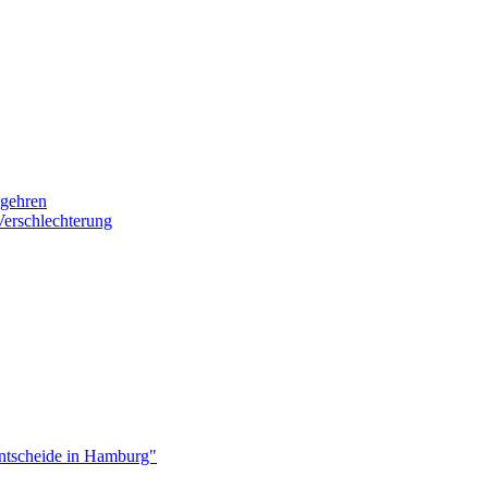
egehren
Verschlechterung
ntscheide in Hamburg"