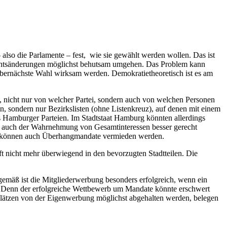
also die Parlamente – fest, wie sie gewählt werden wollen. Das ist
lrechtsänderungen möglichst behutsam umgehen. Das Problem kann
übernächste Wahl wirksam werden. Demokratietheoretisch ist es am
n, nicht nur von welcher Partei, sondern auch von welchen Personen
n, sondern nur Bezirkslisten (ohne Listenkreuz), auf denen mit einem
 Hamburger Parteien. Im Stadtstaat Hamburg könnten allerdings
ls auch der Wahrnehmung von Gesamtinteressen besser gerecht
sie können auch Überhangmandate vermieden werden.
t nicht mehr überwiegend in den bevorzugten Stadtteilen. Die
sgemäß ist die Mitgliederwerbung besonders erfolgreich, wenn ein
sse. Denn der erfolgreiche Wettbewerb um Mandate könnte erschwert
plätzen von der Eigenwerbung möglichst abgehalten werden, belegen