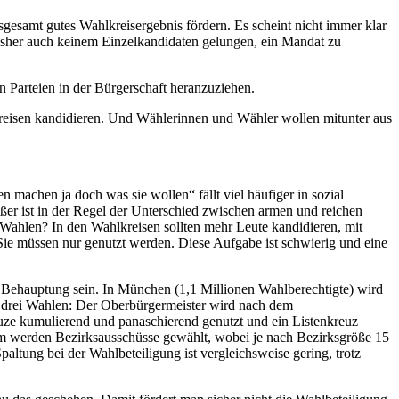
insgesamt gutes Wahlkreisergebnis fördern. Es scheint nicht immer klar
 bisher auch keinem Einzelkandidaten gelungen, ein Mandat zu
n Parteien in der Bürgerschaft heranzuziehen.
lkreisen kandidieren. Und Wählerinnen und Wähler wollen mitunter aus
 machen ja doch was sie wollen“ fällt viel häufiger in sozial
rößer ist in der Regel der Unterschied zwischen armen und reichen
on Wahlen? In den Wahlkreisen sollten mehr Leute kandidieren, mit
 Sie müssen nur genutzt werden. Diese Aufgabe ist schwierig und eine
e Behauptung sein. In München (1,1 Millionen Wahlberechtigte) wird
 drei Wahlen: Der Oberbürgermeister wird nach dem
uze kumulierend und panaschierend genutzt und ein Listenkreuz
em werden Bezirksausschüsse gewählt, wobei je nach Bezirksgröße 15
tung bei der Wahlbeteiligung ist vergleichsweise gering, trotz