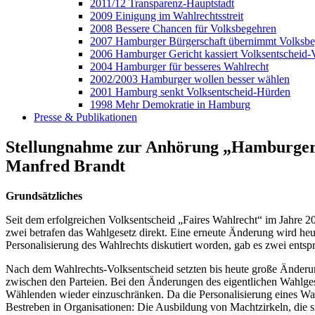
2011/12 Transparenz-Hauptstadt
2009 Einigung im Wahlrechtsstreit
2008 Bessere Chancen für Volksbegehren
2007 Hamburger Bürgerschaft übernimmt Volksb
2006 Hamburger Gericht kassiert Volksentscheid-
2004 Hamburger für besseres Wahlrecht
2002/2003 Hamburger wollen besser wählen
2001 Hamburg senkt Volksentscheid-Hürden
1998 Mehr Demokratie in Hamburg
Presse & Publikationen
Stellungnahme zur Anhörung „Hamburger 
Manfred Brandt
Grundsätzliches
Seit dem erfolgreichen Volksentscheid „Faires Wahlrecht“ im Jahre
zwei betrafen das Wahlgesetz direkt. Eine erneute Änderung wird he
Personalisierung des Wahlrechts diskutiert worden, gab es zwei ent
Nach dem Wahlrechts-Volksentscheid setzten bis heute große Änderun
zwischen den Parteien. Bei den Änderungen des eigentlichen Wahlgese
Wählenden wieder einzuschränken. Da die Personalisierung eines Wahlr
Bestreben in Organisationen: Die Ausbildung von Machtzirkeln, die si