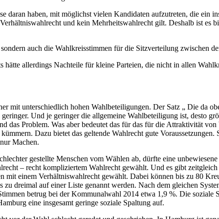
esse daran haben, mit möglichst vielen Kandidaten aufzutreten, die ein 
as Verhältniswahlrecht und kein Mehrheitswahlrecht gilt. Deshalb ist es
 sondern auch die Wahlkreisstimmen für die Sitzverteilung zwischen de
ätte allerdings Nachteile für kleine Parteien, die nicht in allen Wah
er mit unterschiedlich hohen Wahlbeteiligungen. Der Satz „ Die da oben
 geringer. Und je geringer die allgemeine Wahlbeteiligung ist, desto g
ind das Problem. Was aber bedeutet das für das für die Attraktivität v
 zu kümmern. Dazu bietet das geltende Wahlrecht gute Voraussetzungen.
t nur Machen.
 schlechter gestellte Menschen vom Wählen ab, dürfte eine unbewiesen
ht – recht kompliziertem Wahlrecht gewählt. Und es gibt zeitgleich
n mit einem Verhältniswahlrecht gewählt. Dabei können bis zu 80 Kre
s zu dreimal auf einer Liste genannt werden. Nach dem gleichen Syst
timmen betrug bei der Kommunalwahl 2014 etwa 1,9 %. Die soziale Spal
Hamburg eine insgesamt geringe soziale Spaltung auf.