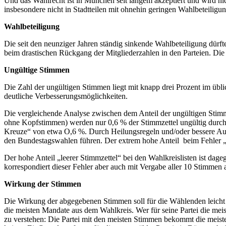
Und das Wahlrecht ist in München seit langem akzeptiert und wird ni
insbesondere nicht in Stadtteilen mit ohnehin geringen Wahlbeteiligu
Wahlbeteiligung
Die seit den neunziger Jahren ständig sinkende Wahlbeteiligung dür
beim drastischen Rückgang der Mitgliederzahlen in den Parteien. Die
Ungültige Stimmen
Die Zahl der ungültigen Stimmen liegt mit knapp drei Prozent im übl
deutliche Verbesserungsmöglichkeiten.
Die vergleichende Analyse zwischen dem Anteil der ungültigen Stimme
ohne Kopfstimmen) werden nur 0,6 % der Stimmzettel ungültig durch z
Kreuze“ von etwa O,6 %. Durch Heilungsregeln und/oder bessere Aufk
den Bundestagswahlen führen. Der extrem hohe Anteil beim Fehler 
Der hohe Anteil „leerer Stimmzettel“ bei den Wahlkreislisten ist dage
korrespondiert dieser Fehler aber auch mit Vergabe aller 10 Stimmen 
Wirkung der Stimmen
Die Wirkung der abgegebenen Stimmen soll für die Wählenden leicht n
die meisten Mandate aus dem Wahlkreis. Wer für seine Partei die me
zu verstehen: Die Partei mit den meisten Stimmen bekommt die meist