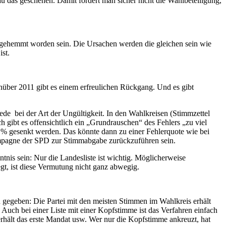
u das geschehen. Damit fördert man sicher nicht die Wahlbeteiligung,
h gehemmt worden sein. Die Ursachen werden die gleichen sein wie
st.
nüber 2011 gibt es einem erfreulichen Rückgang. Und es gibt
de bei der Art der Ungültigkeit. In den Wahlkreisen (Stimmzettel
 gibt es offensichtlich ein „Grundrauschen“ des Fehlers „zu viel
 % gesenkt werden. Das könnte dann zu einer Fehlerquote wie bei
mpagne der SPD zur Stimmabgabe zurückzuführen sein.
ntnis sein: Nur die Landesliste ist wichtig. Möglicherweise
egt, ist diese Vermutung nicht ganz abwegig.
n gegeben: Die Partei mit den meisten Stimmen im Wahlkreis erhält
uch bei einer Liste mit einer Kopfstimme ist das Verfahren einfach
rhält das erste Mandat usw. Wer nur die Kopfstimme ankreuzt, hat