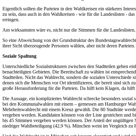
Eigentlich sollten die Parteien in den Wahlkreisen ein stärkeres Inter
zu sein, dass auch in den Wahlkreisen - wie für die Landeslisten - d
erringen.
Am wirksamsten wäre es, nicht nur die Stimmen für die Landeslisten,
So eine Abweichung von der Grundstruktur des Bundestagswahlrechts h
ihrer Sicht überzeugende Personen wählen, aber nicht deren Parteien.
Soziale Spaltung
Unterschiedliche Sozialstrukturen zwischen den Stadtteilen gehen einh
benachteiligten Gebieten. Die Bereitschaft zu wählen ist entsprechend
Stadtteilen. Nicht das Wahlrecht, sondern die sozialen Unterschiede s
denen sich die Menschen vor Ort identifizieren, die bereit sind sich
große Herausforderung für die Parteien. Da hilft kein Klagen, da hilf
Die Aussage, ein kompliziertes Wahlrecht schrecke besonders sozial
bei den Kommunalwahlen mit einem – gemessen am Hamburger Wahlrec
Mehrheitswahlrecht mit einem Kreuz gewählt. Die 80 Stadträte werde
vergeben werden. Kandidaten können von der Liste gestrichen und bi
bis 45 Stimmen vergeben werden können. Der Anteil der ungültigen S
niedriger Wahlbeteiligung (42,9 %). München weist im Vergleich zu 