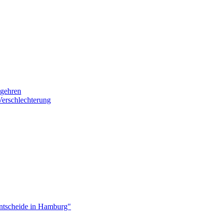
egehren
Verschlechterung
ntscheide in Hamburg"