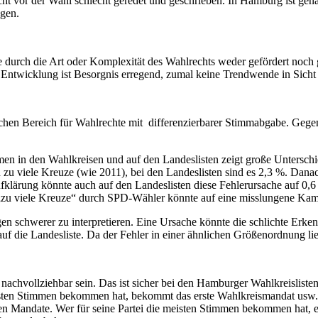
cht vor der Wahl schlecht geredet und geschrieben. In Hamburg ist gena
ngen.
fte durch die Art oder Komplexität des Wahlrechts weder gefördert noc
 Entwicklung ist Besorgnis erregend, zumal keine Trendwende in Sicht i
ichen Bereich für Wahlrechte mit differenzierbarer Stimmabgabe. Gege
n in den Wahlkreisen und auf den Landeslisten zeigt große Unterschie
u viele Kreuze (wie 2011), bei den Landeslisten sind es 2,3 %. Danach
lärung könnte auch auf den Landeslisten diese Fehlerursache auf 0,6
„zu viele Kreuze“ durch SPD-Wähler könnte auf eine misslungene Ka
gen schwerer zu interpretieren. Eine Ursache könnte die schlichte Erken
auf die Landesliste. Da der Fehler in einer ähnlichen Größenordnung li
achvollziehbar sein. Das ist sicher bei den Hamburger Wahlkreisliste
isten Stimmen bekommen hat, bekommt das erste Wahlkreismandat usw. A
en Mandate. Wer für seine Partei die meisten Stimmen bekommen hat, e