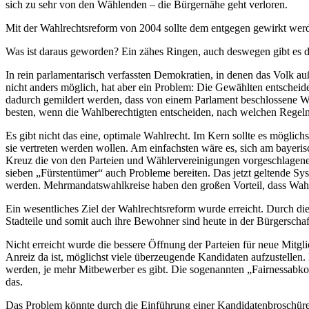
sich zu sehr von den Wählenden – die Bürgernähe geht verloren.
Mit der Wahlrechtsreform von 2004 sollte dem entgegen gewirkt wer
Was ist daraus geworden? Ein zähes Ringen, auch deswegen gibt es 
In rein parlamentarisch verfassten Demokratien, in denen das Volk au
nicht anders möglich, hat aber ein Problem: Die Gewählten entschei
dadurch gemildert werden, dass von einem Parlament beschlossene Wa
besten, wenn die Wahlberechtigten entscheiden, nach welchen Regeln
Es gibt nicht das eine, optimale Wahlrecht. Im Kern sollte es möglic
sie vertreten werden wollen. Am einfachsten wäre es, sich am bayeris
Kreuz die von den Parteien und Wählervereinigungen vorgeschlagene
sieben „Fürstentümer“ auch Probleme bereiten. Das jetzt geltende S
werden. Mehrmandatswahlkreise haben den großen Vorteil, dass Wahl
Ein wesentliches Ziel der Wahlrechtsreform wurde erreicht. Durch d
Stadteile und somit auch ihre Bewohner sind heute in der Bürgerschaft 
Nicht erreicht wurde die bessere Öffnung der Parteien für neue Mitgl
Anreiz da ist, möglichst viele überzeugende Kandidaten aufzustellen.
werden, je mehr Mitbewerber es gibt. Die sogenannten „Fairnessabko
das.
Das Problem könnte durch die Einführung einer Kandidatenbroschüre 