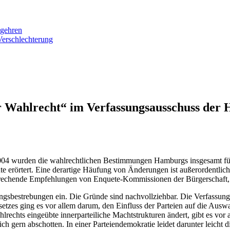
egehren
Verschlechterung
Wahlrecht“ im Verfassungsausschuss der H
 2004 wurden die wahlrechtlichen Bestimmungen Hamburgs insgesamt fü
ute erörtert. Eine derartige Häufung von Änderungen ist außerordentl
sprechende Empfehlungen von Enquete-Kommissionen der Bürgerschaft, d
gsbestrebungen ein. Die Gründe sind nachvollziehbar. Die Verfassung
tzes ging es vor allem darum, den Einfluss der Parteien auf die Ausw
echts eingeübte innerparteiliche Machtstrukturen ändert, gibt es vor 
ch gern abschotten. In einer Parteiendemokratie leidet darunter leicht