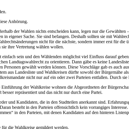
den.
diese Anhörung.
ßerhalb der Wahlen nichts entscheiden kann, legen nur die Gewählten – 
den in eigener Sache. Sie sind befangen. Deshalb sollten sie mit Wah
hlrechtsänderungen nicht für die nächste, sondern immer erst für die 
 sie ihre Vertretung wählen wollen.
hst einfach sein und den Wählenden möglichst viel Einfluss darauf gebe
chen Landtagswahlrecht zu orientieren. Dann gäbe es keine Landesliste
n Personen gewählt werden können. Diese Vorschläge gab es auch aus
ystem aus Landesliste und Wahlkreisen dürfte sowohl der Bürgernähe a
kreismandate nicht nur auf ein oder zwei Parteien entfallen. Durch 
ie Einführung der Wahlkreise wohnen die Abgeordneten der Bürgerschaf
besser repräsentiert und das nicht nur durch eine Partei.
ieder und Kandidaten, die in den Stadtteilen anerkannt sind. Erfahrung
 Daran besteht in den Parteien offensichtlich kein vorrangiges Intere
mmen“ in den Parteien, mit denen Kandidaten auf den hinteren Listen
für die Wahlkreise gemildert werden.