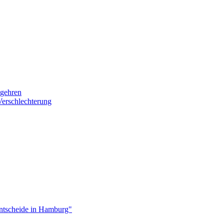
egehren
Verschlechterung
ntscheide in Hamburg"