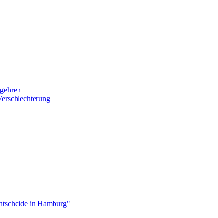
egehren
Verschlechterung
ntscheide in Hamburg"