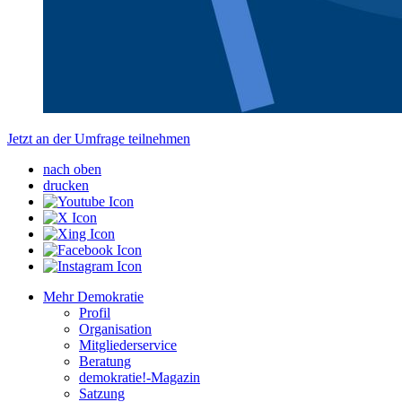
Jetzt an der Umfrage teilnehmen
nach oben
drucken
Mehr Demokratie
Profil
Organisation
Mitgliederservice
Beratung
demokratie!-Magazin
Satzung